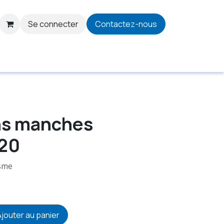
Se connecter
Contactez-nous
ns manches
20
isme
jouter au panier