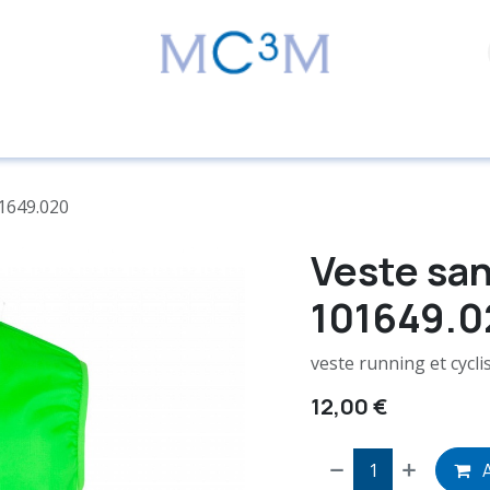
1649.020
Veste sa
101649.0
veste running et cycl
12,00
€
A