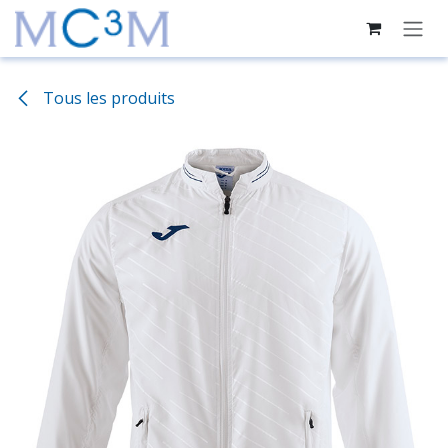
Se rendre au contenu
Tous les produits