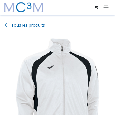
Se rendre au contenu
Tous les produits