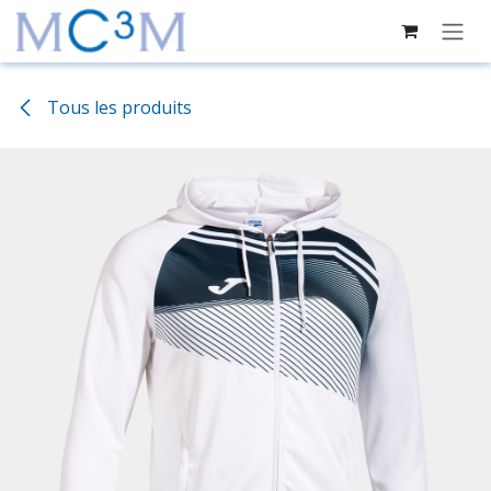
Se rendre au contenu
Tous les produits