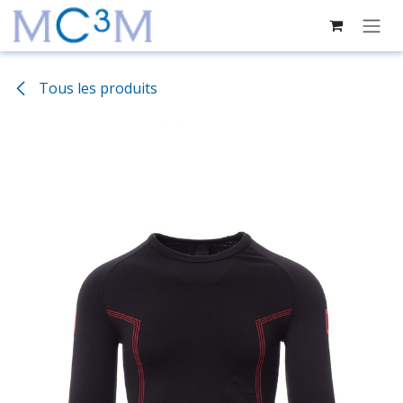
Se rendre au contenu
Tous les produits