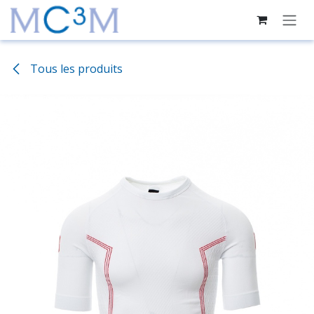
Se rendre au contenu
Tous les produits