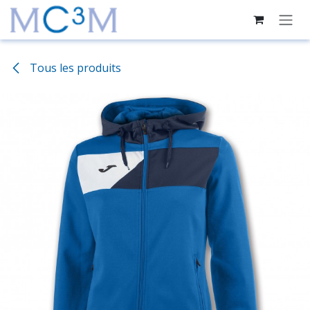
Se rendre au contenu
Tous les produits