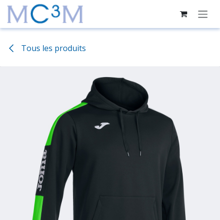
Se rendre au contenu
Tous les produits