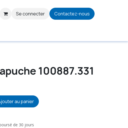
Se connecter
Contactez-nous
capuche 100887.331
jouter au panier
mboursé de 30 jours