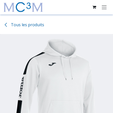
Se rendre au contenu
Tous les produits