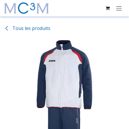
Se rendre au contenu
Tous les produits