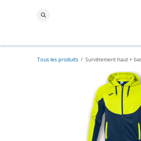
Se rendre au contenu
Accueil
Boutique
Tous les produits
Survêtement haut + ba