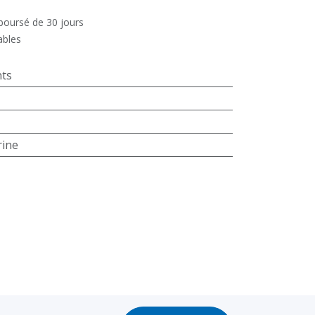
mboursé de 30 jours
ables
ts
rine