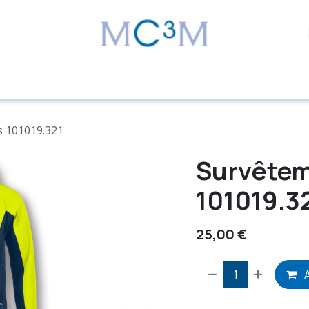
s 101019.321
Survêtem
101019.3
25,00
€
A