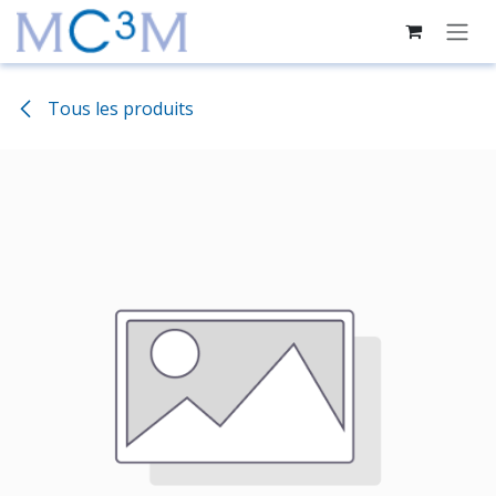
Se rendre au contenu
Tous les produits