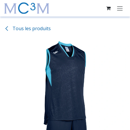
Se rendre au contenu
Tous les produits