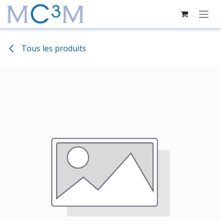
Se rendre au contenu
Tous les produits