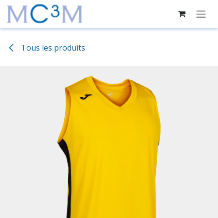
Se rendre au contenu
Tous les produits