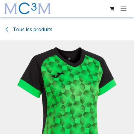
Se rendre au contenu
Tous les produits