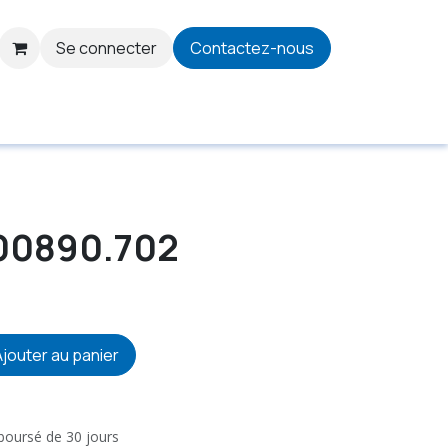
Se connecter
Contactez-nous
900890.702
jouter au panier
mboursé de 30 jours