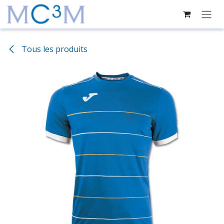
Se rendre au contenu
Tous les produits