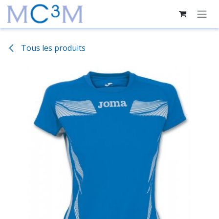
Se rendre au contenu
Tous les produits