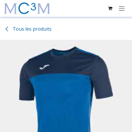
Se rendre au contenu
Tous les produits