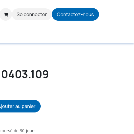
Se connecter
Contactez-nous
00403.109
jouter au panier
mboursé de 30 jours