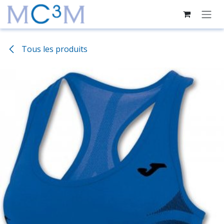
Se rendre au contenu
Tous les produits