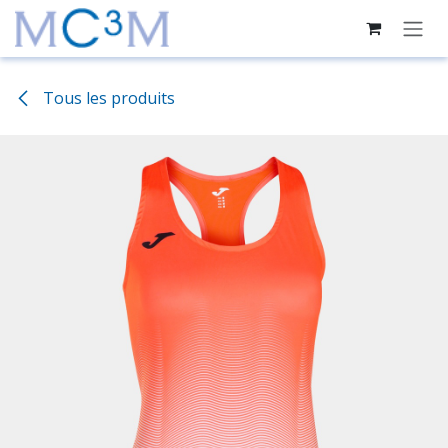
Se rendre au contenu
Tous les produits