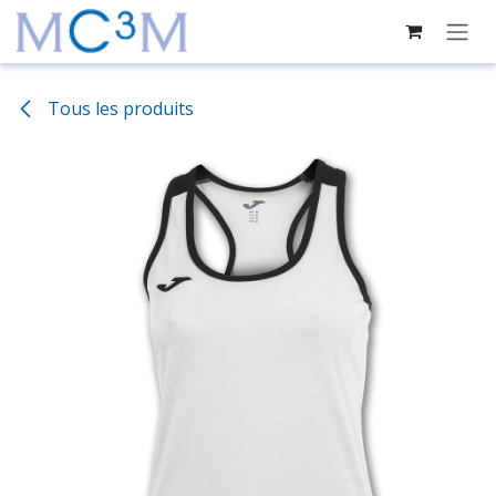
Se rendre au contenu
Tous les produits