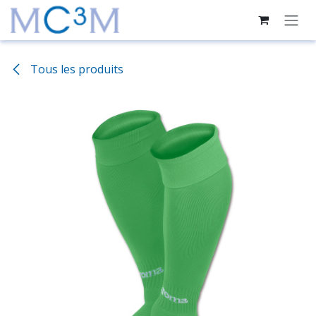
Se rendre au contenu
Tous les produits