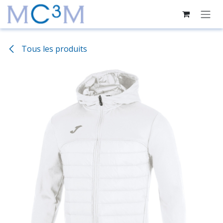
Se rendre au contenu
Tous les produits