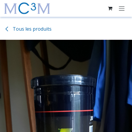
Se rendre au contenu
Tous les produits