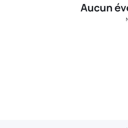
Aucun évé
N